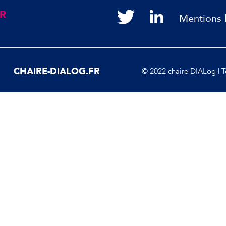
R
Mentions 
CHAIRE-DIALOG.FR
© 2022 chaire DIALog | To