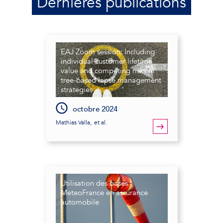
Dernières publications
EAJ Zoom session: Including
individual customer lifetime
value and competing risks in
tree-based lapse management
strategies
octobre 2024
Mathias Valla
,
et al.
Utilisation des bases
MeteoFrance en assurance
automobile