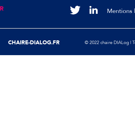
R
Mentions 
CHAIRE-DIALOG.FR
© 2022 chaire DIALog | To